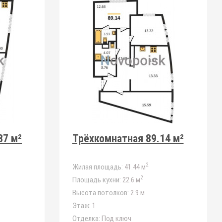
87 м²
Трёхкомнатная 89.14 м²
2
Жилая площадь:
41.44 м
2
Площадь кухни:
22.6 м
Высота потолков:
2.9 м
Этаж:
1
Отделка:
Под ключ