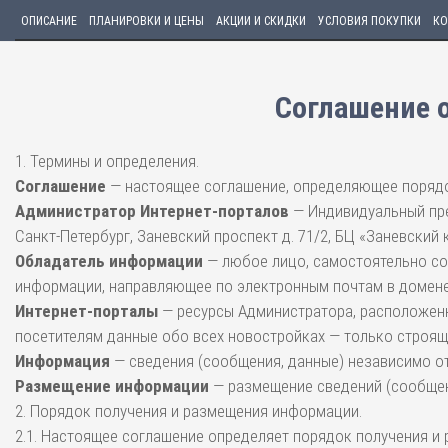
ОПИСАНИЕ
ПЛАНИРОВКИ И ЦЕНЫ
АКЦИИ И СКИДКИ
УСЛОВИЯ ПОКУПКИ
КО
Соглашение 
1. Термины и определения.
Соглашение
— настоящее соглашение, определяющее порядо
Администратор Интернет-порталов
— Индивидуальный пре
Санкт-Петербург, Заневский проспект д. 71/2, БЦ «Заневский 
Обладатель информации
— любое лицо, самостоятельно со
информации, направляющее по электронным почтам в домене 
Интернет-порталы
— ресурсы Администратора, расположенны
посетителям данные обо всех новостройках — только строящ
Информация
— сведения (сообщения, данные) независимо о
Размещение информации
— размещение сведений (сообщени
2. Порядок получения и размещения информации.
2.1. Настоящее соглашение определяет порядок получения и