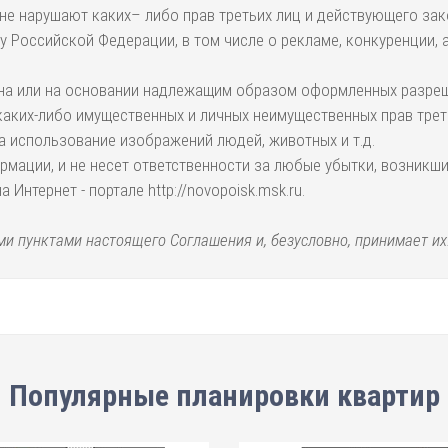
 не нарушают каких– либо прав третьих лиц и действующего за
Российской Федерации, в том числе о рекламе, конкуренции, а
на или на основании надлежащим образом оформленных разреше
аких-либо имущественных и личных неимущественных прав трет
на использование изображений людей, животных и т.д.
рмации, и не несет ответственности за любые убытки, возникш
нтернет - портале http://novopoisk.msk.ru.
и пунктами настоящего Соглашения и, безусловно, принимает их
Популярные планировки квартир