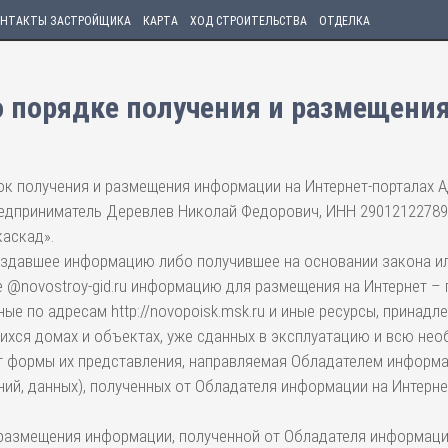
НТАКТЫ ЗАСТРОЙЩИКА
КАРТА
ХОД СТРОИТЕЛЬСТВА
ОТДЕЛКА
о порядке получения и размещени
к получения и размещения информации на Интернет-порталах А
дприниматель Деревлев Николай Федорович, ИНН 290121227898
каскад».
здавшее информацию либо получившее на основании закона или
@novostroy-gid.ru информацию для размещения на Интернет – 
е по адресам http://novopoisk.msk.ru и иные ресурсы, принад
ихся домах и объектах, уже сданных в эксплуатацию и всю н
т формы их представления, направляемая Обладателем информа
й, данных), полученных от Обладателя информации на Интерне
 размещения информации, полученной от Обладателя информаци