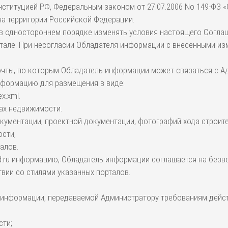
нституцией РФ, Федеральным законом от 27.07.2006 No 149-ФЗ 
а территории Российской Федерации.
 в одностороннем порядке изменять условия настоящего Соглаше
тале. При несогласии Обладателя информации с внесенными изм
почты, по которым Обладатель информации может связаться с 
информацию для размещения в виде:
x.xml.
вах недвижимости.
окументации, проектной документации, фотографий хода строите
ости,
алов.
gid.ru информацию, Обладатель информации соглашается на без
твии со стилями указанных порталов.
й информации, передаваемой Администратору требованиям дейс
сти;